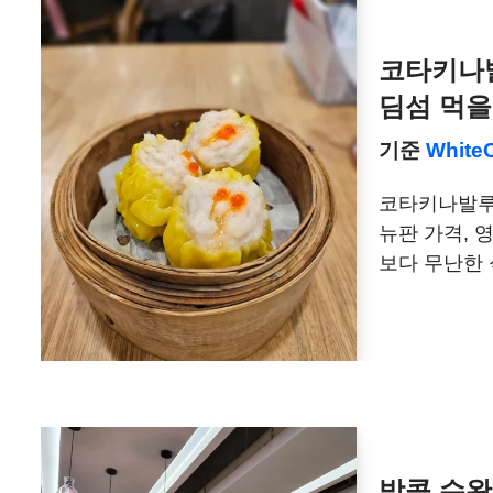
코타키나발
딤섬 먹을
기준
White
코타키나발루 
뉴판 가격, 
보다 무난한 
방콕 수완