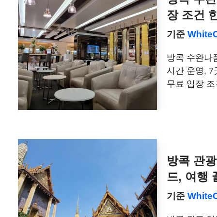
장 조건 
기준
White
방콕 수완나품
시간 운영, 7
무료 입장 
방콕 관광
드, 여행
기준
White