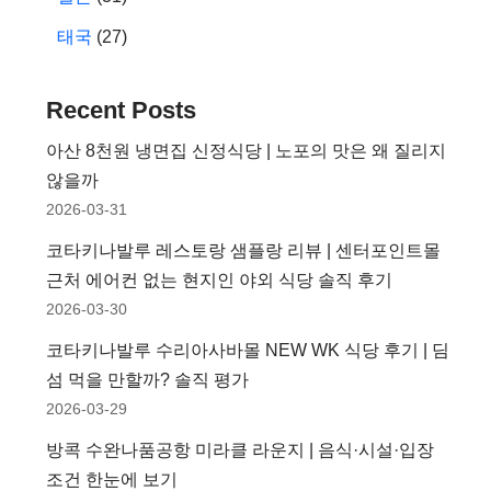
태국
(27)
Recent Posts
아산 8천원 냉면집 신정식당 | 노포의 맛은 왜 질리지
않을까
2026-03-31
코타키나발루 레스토랑 샘플랑 리뷰 | 센터포인트몰
근처 에어컨 없는 현지인 야외 식당 솔직 후기
2026-03-30
코타키나발루 수리아사바몰 NEW WK 식당 후기 | 딤
섬 먹을 만할까? 솔직 평가
2026-03-29
방콕 수완나품공항 미라클 라운지 | 음식·시설·입장
조건 한눈에 보기