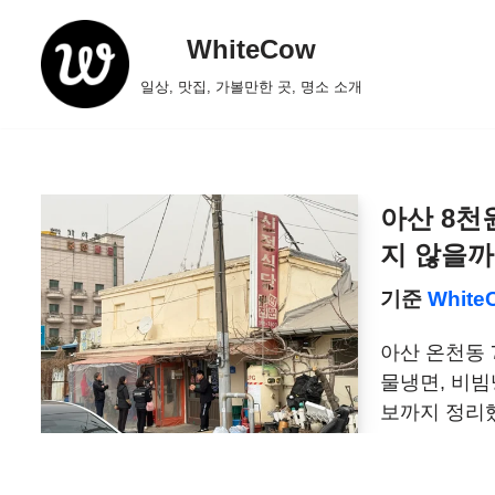
WhiteCow
콘
일상, 맛집, 가볼만한 곳, 명소 소개
텐
츠
로
건
너
아산 8천
뛰
지 않을까
기
기준
White
아산 온천동 
물냉면, 비빔
보까지 정리