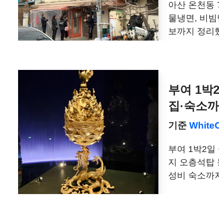
아산 온천동 
물냉면, 비빔
보까지 정리
부여 1박
집·숙소까
기준
White
부여 1박2일
지 오층석탑 
성비 숙소까지