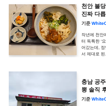
천안 불당
진짜 다
기준
White
작년에 천안에
터 독특한 ‘
어갔는데, 정
서 제대로 
충남 공주
뽕 솔직 
기준
White