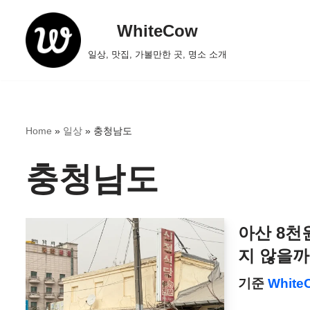
WhiteCow
콘
일상, 맛집, 가볼만한 곳, 명소 소개
텐
츠
로
건
Home
»
일상
»
충청남도
너
뛰
충청남도
기
아산 8천
지 않을까
기준
White