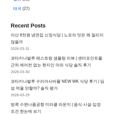
태국
(27)
Recent Posts
아산 8천원 냉면집 신정식당 | 노포의 맛은 왜 질리지
않을까
2026-03-31
코타키나발루 레스토랑 샘플랑 리뷰 | 센터포인트몰
근처 에어컨 없는 현지인 야외 식당 솔직 후기
2026-03-30
코타키나발루 수리아사바몰 NEW WK 식당 후기 | 딤
섬 먹을 만할까? 솔직 평가
2026-03-29
방콕 수완나품공항 미라클 라운지 | 음식·시설·입장
조건 한눈에 보기