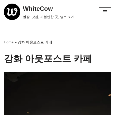
WhiteCow
콘
일상, 맛집, 가볼만한 곳, 명소 소개
텐
츠
로
건
Home
»
강화 아웃포스트 카페
너
뛰
강화 아웃포스트 카페
기