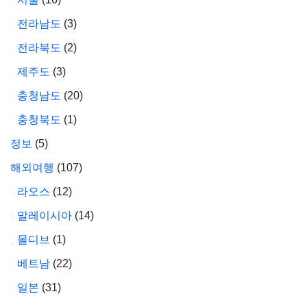
전라남도
(3)
전라북도
(2)
제주도
(3)
충청남도
(20)
충청북도
(1)
정보
(5)
해외여행
(107)
라오스
(12)
말레이시아
(14)
몰디브
(1)
베트남
(22)
일본
(31)