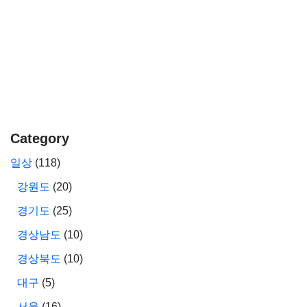
Category
일상
(118)
강원도
(20)
경기도
(25)
경상남도
(10)
경상북도
(10)
대구
(5)
서울
(16)