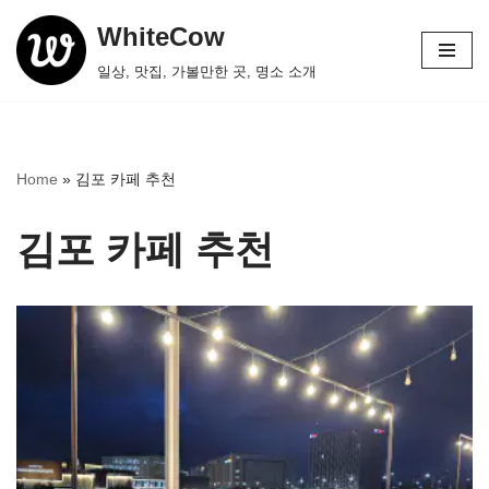
WhiteCow
콘
일상, 맛집, 가볼만한 곳, 명소 소개
텐
츠
로
건
Home
»
김포 카페 추천
너
뛰
김포 카페 추천
기