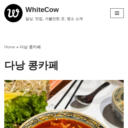
WhiteCow
콘
일상, 맛집, 가볼만한 곳, 명소 소개
텐
츠
로
건
Home
»
다낭 콩카페
너
뛰
다낭 콩카페
기