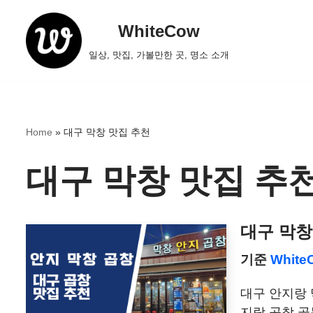
WhiteCow
콘
일상, 맛집, 가볼만한 곳, 명소 소개
텐
츠
로
건
Home
»
대구 막창 맛집 추천
너
뛰
대구 막창 맛집 추
기
대구 막창
기준
White
대구 안지랑 
지랑 곱창 골