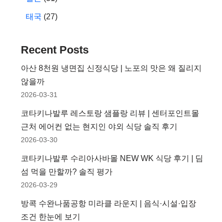
태국
(27)
Recent Posts
아산 8천원 냉면집 신정식당 | 노포의 맛은 왜 질리지
않을까
2026-03-31
코타키나발루 레스토랑 샘플랑 리뷰 | 센터포인트몰
근처 에어컨 없는 현지인 야외 식당 솔직 후기
2026-03-30
코타키나발루 수리아사바몰 NEW WK 식당 후기 | 딤
섬 먹을 만할까? 솔직 평가
2026-03-29
방콕 수완나품공항 미라클 라운지 | 음식·시설·입장
조건 한눈에 보기