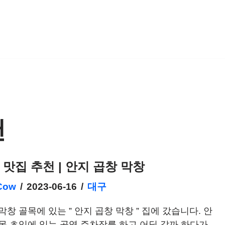
천
 맛집 추천 | 안지 곱창 막창
Cow
2023-06-16
대구
막창 골목에 있는 ” 안지 곱창 막창 ” 집에 갔습니다. 안
목 초입에 있는 공영 주차장를 하고 어딜 갈까 하다가