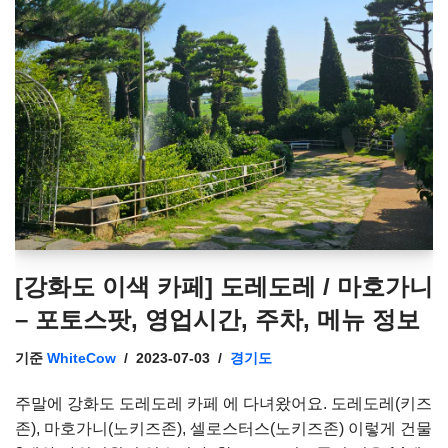
[강화도 이색 카페] 도레도레 / 마호가니
– 포토스팟, 영업시간, 주차, 메뉴 정보
기준
WhiteCow
2023-07-03
경기도
주말에 강화도 도레도레 카페 에 다녀왔어요. 도레도레(키즈
존), 마호가니(노키즈존), 셀로스터스(노키즈존) 이렇게 건물