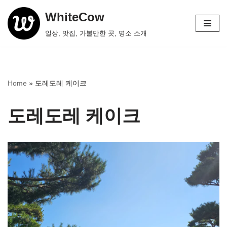
WhiteCow
콘
일상, 맛집, 가볼만한 곳, 명소 소개
텐
츠
로
건
Home
»
도레도레 케이크
너
뛰
도레도레 케이크
기