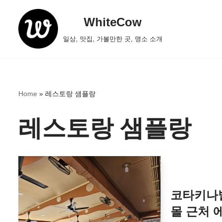
WhiteCow
콘
일상, 맛집, 가볼만한 곳, 명소 소개
텐
츠
로
건
Home
»
레스토랑 샘플랑
너
뛰
레스토랑 샘플랑
기
코타키나발
몰 근처 