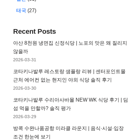
태국
(27)
Recent Posts
아산 8천원 냉면집 신정식당 | 노포의 맛은 왜 질리지
않을까
2026-03-31
코타키나발루 레스토랑 샘플랑 리뷰 | 센터포인트몰
근처 에어컨 없는 현지인 야외 식당 솔직 후기
2026-03-30
코타키나발루 수리아사바몰 NEW WK 식당 후기 | 딤
섬 먹을 만할까? 솔직 평가
2026-03-29
방콕 수완나품공항 미라클 라운지 | 음식·시설·입장
조건 한눈에 보기