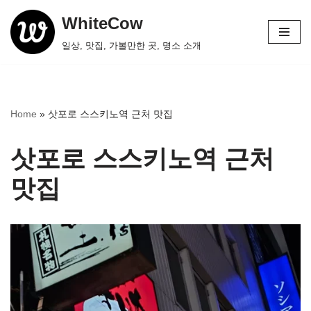
WhiteCow
콘
일상, 맛집, 가볼만한 곳, 명소 소개
텐
츠
로
건
Home
»
삿포로 스스키노역 근처 맛집
너
뛰
삿포로 스스키노역 근처
기
맛집