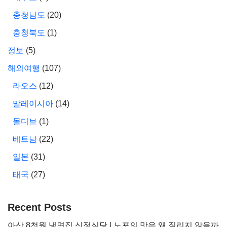
충청남도
(20)
충청북도
(1)
정보
(5)
해외여행
(107)
라오스
(12)
말레이시아
(14)
몰디브
(1)
베트남
(22)
일본
(31)
태국
(27)
Recent Posts
아산 8천원 냉면집 신정식당 | 노포의 맛은 왜 질리지 않을까