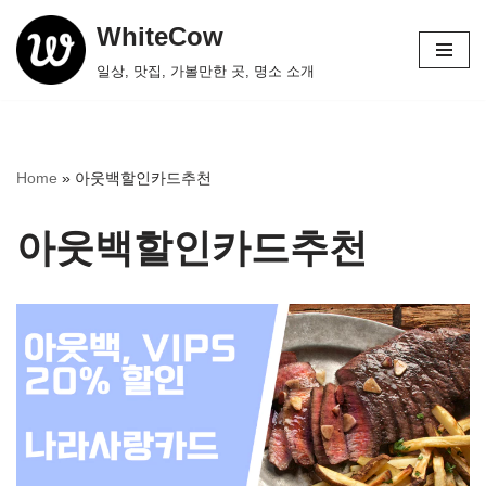
WhiteCow
콘
일상, 맛집, 가볼만한 곳, 명소 소개
텐
츠
로
건
Home
»
아웃백할인카드추천
너
뛰
아웃백할인카드추천
기