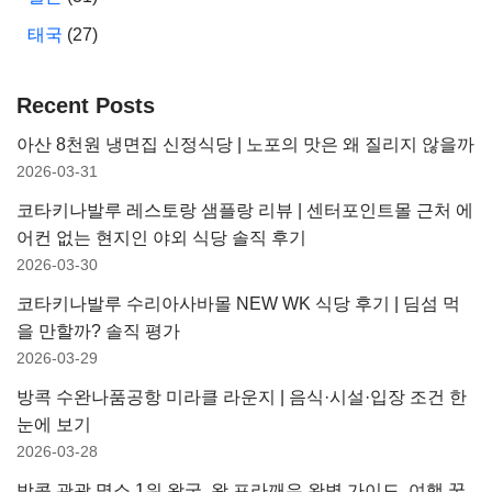
태국
(27)
Recent Posts
아산 8천원 냉면집 신정식당 | 노포의 맛은 왜 질리지 않을까
2026-03-31
코타키나발루 레스토랑 샘플랑 리뷰 | 센터포인트몰 근처 에
어컨 없는 현지인 야외 식당 솔직 후기
2026-03-30
코타키나발루 수리아사바몰 NEW WK 식당 후기 | 딤섬 먹
을 만할까? 솔직 평가
2026-03-29
방콕 수완나품공항 미라클 라운지 | 음식·시설·입장 조건 한
눈에 보기
2026-03-28
방콕 관광 명소 1위 왕궁 ,왓 프라깨우 완벽 가이드, 여행 꿀