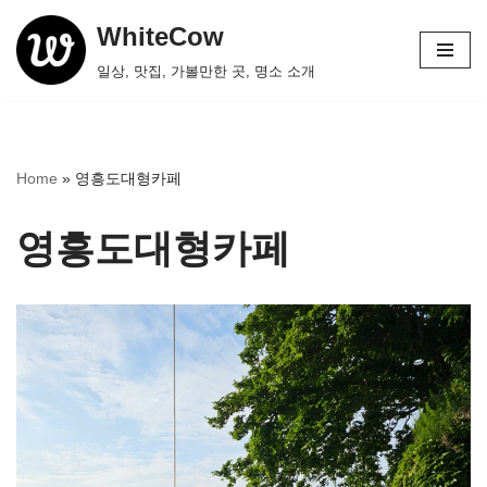
WhiteCow
콘
일상, 맛집, 가볼만한 곳, 명소 소개
텐
츠
로
건
Home
»
영흥도대형카페
너
뛰
영흥도대형카페
기