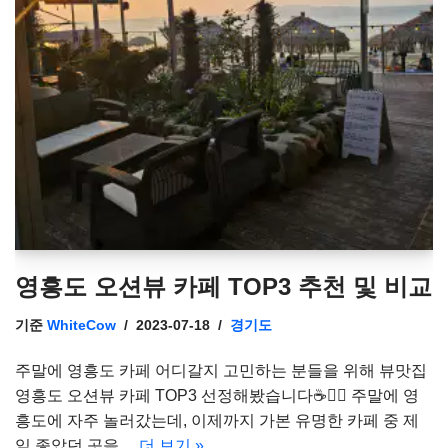
영흥도 오션뷰 카페 TOP3 추천 및 비교
기준
WhiteCow
2023-07-18
경기도
주말에 영흥도 카페 어디갈지 고민하는 분들을 위해 뷰맛집
영흥도 오션뷰 카페 TOP3 선정해봤습니다☕🚶‍♀️ 주말에 영
흥도에 자주 놀러갔는데, 이제까지 가본 유명한 카페 중 제
일 좋았던 곳을…
더 보기 »