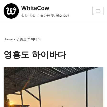
WhiteCow
콘
일상, 맛집, 가볼만한 곳, 명소 소개
텐
츠
로
건
Home
»
영흥도 하이바다
너
뛰
영흥도 하이바다
기