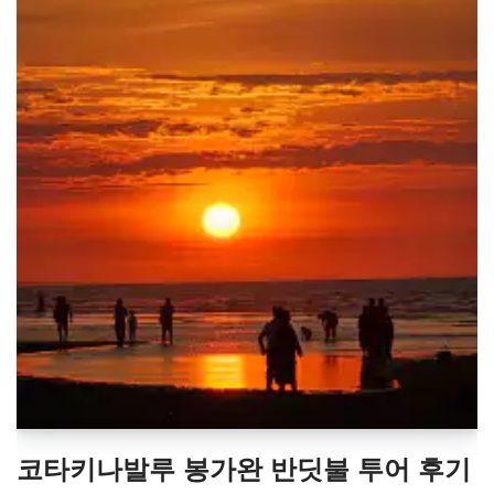
코타키나발루 봉가완 반딧불 투어 후기