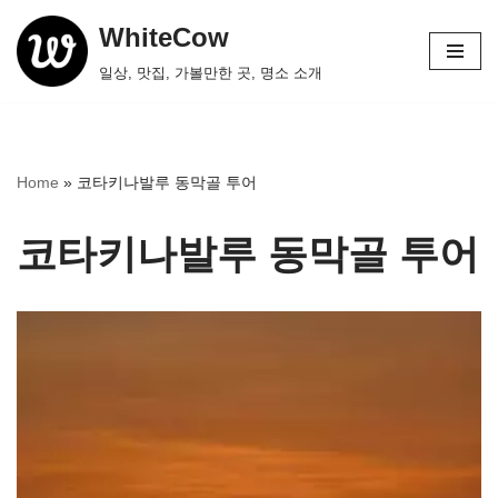
WhiteCow
콘
일상, 맛집, 가볼만한 곳, 명소 소개
텐
츠
로
건
Home
»
코타키나발루 동막골 투어
너
뛰
코타키나발루 동막골 투어
기