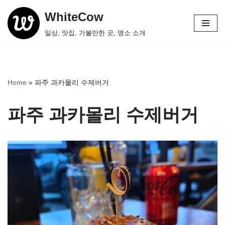
WhiteCow
콘
일상, 맛집, 가볼만한 곳, 명소 소개
텐
츠
로
건
Home
»
파주 과카몰리 수제버거
너
뛰
파주 과카몰리 수제버거
기