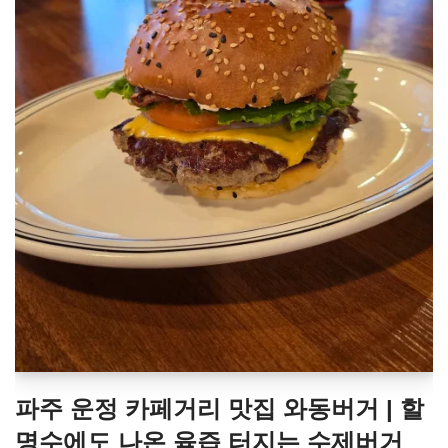
파주 운정 카페거리 맛집 와동버거 | 할
명수에도 나온 육즙 터지는 수제버거