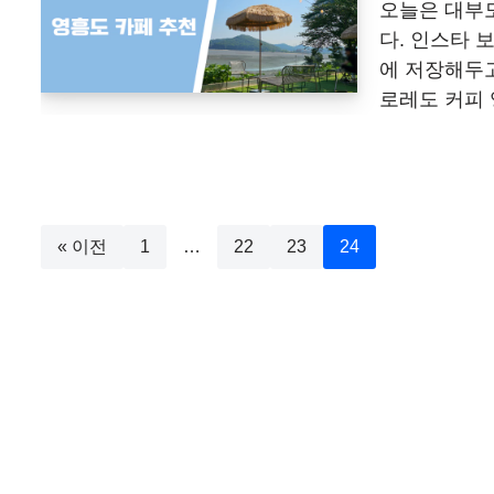
오늘은 대부
다. 인스타
에 저장해두고
로레도 커피
« 이전
1
…
22
23
24