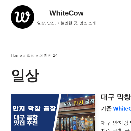
WhiteCow
콘
일상, 맛집, 가볼만한 곳, 명소 소개
텐
츠
로
건
Home
»
일상
»
페이지 24
너
뛰
일상
기
대구 막창
기준
White
대구 안지랑 
지랑 곱창 골