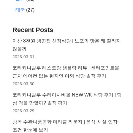
태국
(27)
Recent Posts
아산 8천원 냉면집 신정식당 | 노포의 맛은 왜 질리지
않을까
2026-03-31
코타키나발루 레스토랑 샘플랑 리뷰 | 센터포인트몰
근처 에어컨 없는 현지인 야외 식당 솔직 후기
2026-03-30
코타키나발루 수리아사바몰 NEW WK 식당 후기 | 딤
섬 먹을 만할까? 솔직 평가
2026-03-29
방콕 수완나품공항 미라클 라운지 | 음식·시설·입장
조건 한눈에 보기