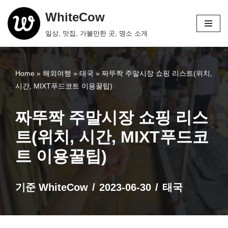
WhiteCow
콘
일상, 맛집, 가볼만한 곳, 명소 소개
텐
츠
로
Home
»
해외여행
»
태국
»
짜뚜짝 주말시장 쇼핑 리스트(위치,
건
시간, MIXT푸드코트 이용꿀팁)
너
뛰
짜뚜짝 주말시장 쇼핑 리스
기
트(위치, 시간, MIXT푸드코
트 이용꿀팁)
기준
WhiteCow
2023-06-30
태국