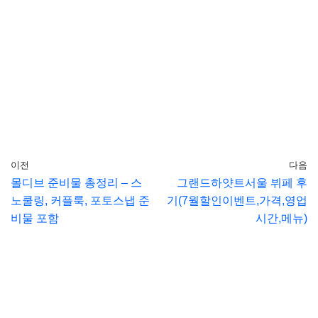
이전
다음
몰디브 준비물 총정리 – 스
그랜드하얏트서울 뷔페 후
노쿨링, 커플룩, 포토스냅 준
기(7월할인이벤트,가격,영업
비물 포함
시간,메뉴)