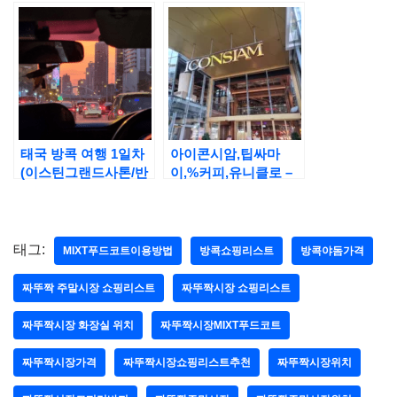
태국 방콕 여행 1일차
아이콘시암,팁싸마
(이스틴그랜드사톤/반
이,%커피,유니클로 –
쏨땀사톤/카오산로드)
방콕 3일차
태그:
MIXT푸드코트이용방법
방콕쇼핑리스트
방콕야돔가격
짜뚜짝 주말시장 쇼핑리스트
짜뚜짝시장 쇼핑리스트
짜뚜짝시장 화장실 위치
짜뚜짝시장MIXT푸드코트
짜뚜짝시장가격
짜뚜짝시장쇼핑리스트추천
짜뚜짝시장위치