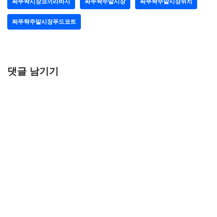
짜뚜짝시장코끼리바지
짜뚜짝주말시장
짜뚜짝주말시장위치
짜뚜짝주말시장푸드코트
댓글 남기기