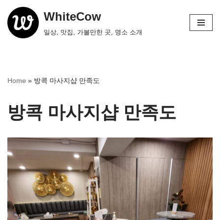
WhiteCow
콘
일상, 맛집, 가볼만한 곳, 명소 소개
텐
츠
로
건
Home
»
방콕 마사지샵 만족도
너
뛰
방콕 마사지샵 만족도
기