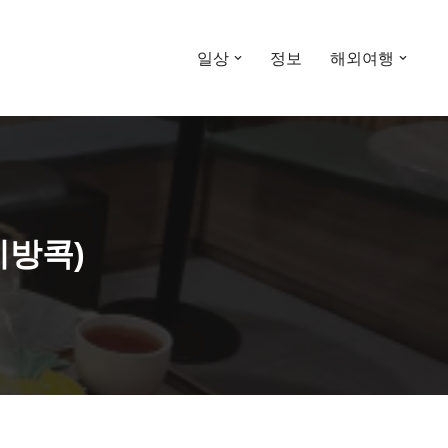
일상
정보
해외여행
지방콕)