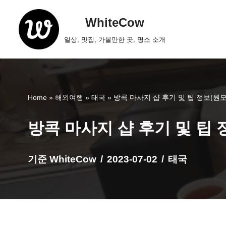
WhiteCow
콘
일상, 맛집, 가볼만한 곳, 명소 소개
텐
츠
로
건
너
Home
»
해외여행
»
태국
»
방콕 마사지 샵 후기 및 팁 정보(
뛰
기
방콕 마사지 샵 후기 및 팁
기준
WhiteCow
2023-07-02
태국