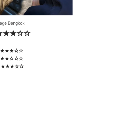
age Bangkok
★
★★
☆
☆
★★★
☆☆
★★
☆☆☆
★★★
☆☆