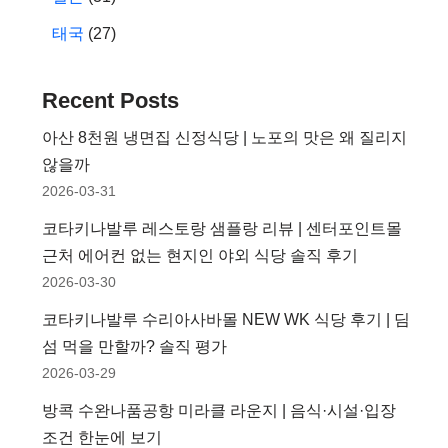
태국
(27)
Recent Posts
아산 8천원 냉면집 신정식당 | 노포의 맛은 왜 질리지
않을까
2026-03-31
코타키나발루 레스토랑 샘플랑 리뷰 | 센터포인트몰
근처 에어컨 없는 현지인 야외 식당 솔직 후기
2026-03-30
코타키나발루 수리아사바몰 NEW WK 식당 후기 | 딤
섬 먹을 만할까? 솔직 평가
2026-03-29
방콕 수완나품공항 미라클 라운지 | 음식·시설·입장
조건 한눈에 보기