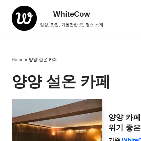
WhiteCow
콘
일상, 맛집, 가볼만한 곳, 명소 소개
텐
츠
로
건
Home
»
양양 설온 카페
너
뛰
양양 설온 카페
기
양양 카페
위기 좋은
기준
White