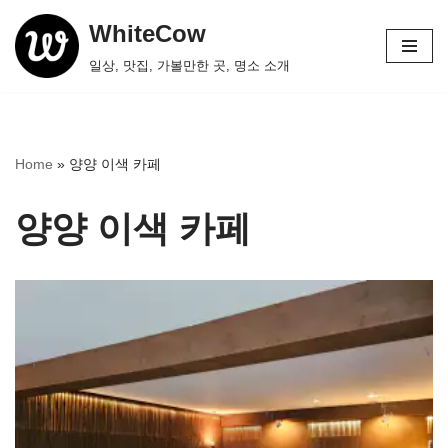
WhiteCow
콘
일상, 맛집, 가볼만한 곳, 명소 소개
텐
츠
로
건
Home
»
양양 이색 카페
너
뛰
양양 이색 카페
기