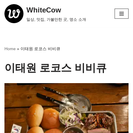
WhiteCow
콘
일상, 맛집, 가볼만한 곳, 명소 소개
텐
츠
로
건
Home
»
이태원 로코스 비비큐
너
뛰
이태원 로코스 비비큐
기