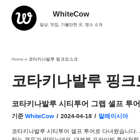
WhiteCow
콘
일상, 맛집, 가볼만한 곳, 명소 소개
텐
츠
로
건
Home
»
코타키나발루 핑크모스크
너
뛰
코타키나발루 핑크
기
코타키나발루 시티투어 그랩 셀프 투어
기준
WhiteCow
2024-04-18
말레이시아
코타키나발루 시티투어 셀프 투어로 다녀왔습니다. 
하는 경우가 많았는데요, 대부분 프라이빗 투어처럼