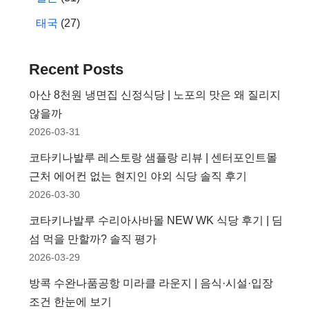
태국
(27)
Recent Posts
아산 8천원 냉면집 신정식당 | 노포의 맛은 왜 질리지
않을까
2026-03-31
코타키나발루 레스토랑 샘플랑 리뷰 | 센터포인트몰
근처 에어컨 없는 현지인 야외 식당 솔직 후기
2026-03-30
코타키나발루 수리아사바몰 NEW WK 식당 후기 | 딤
섬 먹을 만할까? 솔직 평가
2026-03-29
방콕 수완나품공항 미라클 라운지 | 음식·시설·입장
조건 한눈에 보기