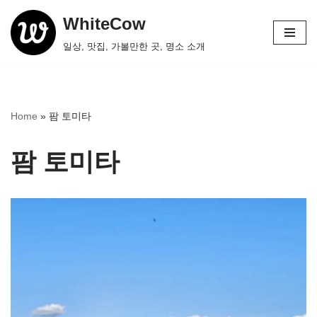
WhiteCow
콘
일상, 맛집, 가볼만한 곳, 명소 소개
텐
츠
로
건
Home
»
팜 토미타
너
뛰
팜 토미타
기