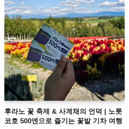
후라노 꽃 축제 & 사계채의 언덕 | 노롯
코호 500엔으로 즐기는 꽃밭 기차 여행