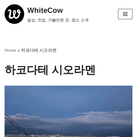
WhiteCow
콘
일상, 맛집, 가볼만한 곳, 명소 소개
텐
츠
로
건
Home
»
하코다테 시오라멘
너
뛰
하코다테 시오라멘
기