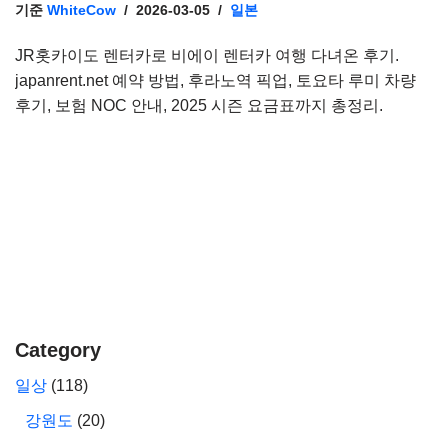
기준
WhiteCow
2026-03-05
일본
JR홋카이도 렌터카로 비에이 렌터카 여행 다녀온 후기.
japanrent.net 예약 방법, 후라노역 픽업, 토요타 루미 차량
후기, 보험 NOC 안내, 2025 시즌 요금표까지 총정리.
Category
일상
(118)
강원도
(20)