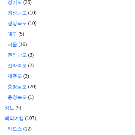
경기도
(25)
경상남도
(10)
경상북도
(10)
대구
(5)
서울
(16)
전라남도
(3)
전라북도
(2)
제주도
(3)
충청남도
(20)
충청북도
(1)
정보
(5)
해외여행
(107)
라오스
(12)