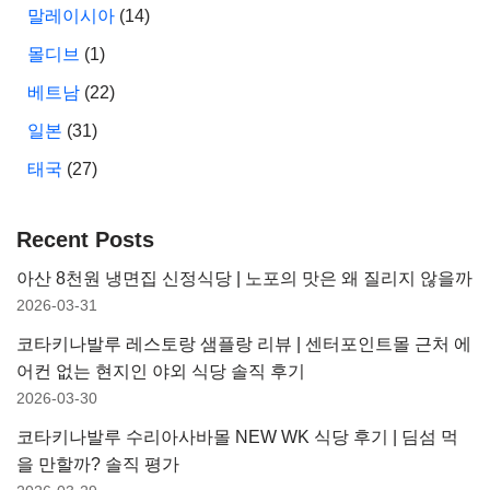
말레이시아
(14)
몰디브
(1)
베트남
(22)
일본
(31)
태국
(27)
Recent Posts
아산 8천원 냉면집 신정식당 | 노포의 맛은 왜 질리지 않을까
2026-03-31
코타키나발루 레스토랑 샘플랑 리뷰 | 센터포인트몰 근처 에
어컨 없는 현지인 야외 식당 솔직 후기
2026-03-30
코타키나발루 수리아사바몰 NEW WK 식당 후기 | 딤섬 먹
을 만할까? 솔직 평가