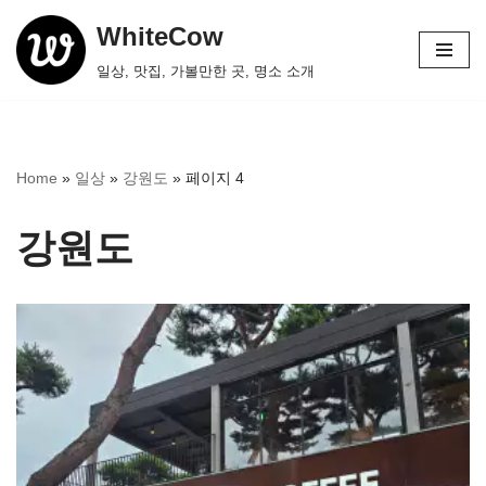
WhiteCow
콘
일상, 맛집, 가볼만한 곳, 명소 소개
텐
츠
로
건
Home
»
일상
»
강원도
»
페이지 4
너
뛰
강원도
기