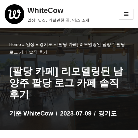
WhiteCow
콘
일상, 맛집, 가볼만한 곳, 명소 소개
텐
츠
로
Home
»
일상
»
경기도
»
[팔당 카페] 리모델링된 남양주 팔당
건
로그 카페 솔직 후기
너
뛰
[팔당 카페] 리모델링된 남
기
양주 팔당 로그 카페 솔직
후기
기준
WhiteCow
2023-07-09
경기도