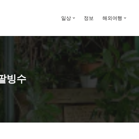
일상
정보
해외여행
 팥빙수