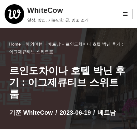
WhiteCow
콘
일상, 맛집, 가볼만한 곳, 명소 소개
텐
츠
로
Home
»
해외여행
»
베트남
»
르인도차이나 호텔 박닌 후기 :
건
이그제큐티브 스위트룸
너
뛰
르인도차이나 호텔 박닌 후
기
기 : 이그제큐티브 스위트
룸
기준
WhiteCow
2023-06-19
베트남