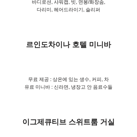
바디로션, 샤워캡, 빗, 면봉/화장솜,
다리미, 헤어드라이기, 슬리퍼
르인도차이나 호텔 미니바
무료 제공 : 상온에 있는 생수, 커피, 차
유료 미니바 : 신라면, 냉장고 안 음료수들
이그제큐티브 스위트룸 거실