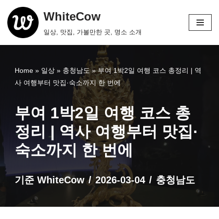
WhiteCow
콘
일상, 맛집, 가볼만한 곳, 명소 소개
텐
츠
로
Home
»
일상
»
충청남도
»
부여 1박2일 여행 코스 총정리 | 역
건
사 여행부터 맛집·숙소까지 한 번에
너
뛰
부여 1박2일 여행 코스 총
기
정리 | 역사 여행부터 맛집·
숙소까지 한 번에
기준
WhiteCow
2026-03-04
충청남도