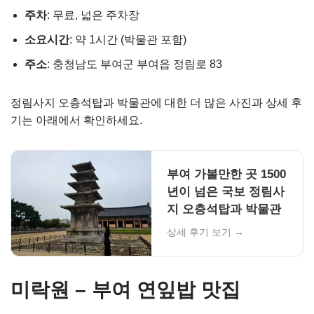
주차
: 무료, 넓은 주차장
소요시간
: 약 1시간 (박물관 포함)
주소
: 충청남도 부여군 부여읍 정림로 83
정림사지 오층석탑과 박물관에 대한 더 많은 사진과 상세 후
기는 아래에서 확인하세요.
부여 가볼만한 곳 1500
년이 넘은 국보 정림사
지 오층석탑과 박물관
상세 후기 보기 →
미락원 – 부여 연잎밥 맛집