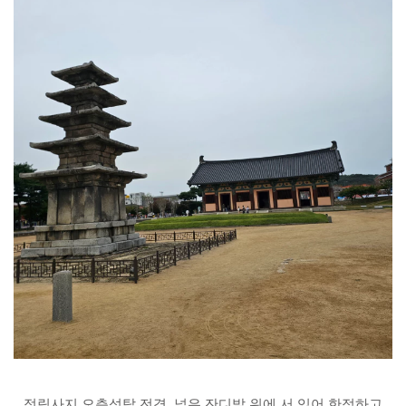
정림사지 오층석탑 전경. 넓은 잔디밭 위에 서 있어 한적하고