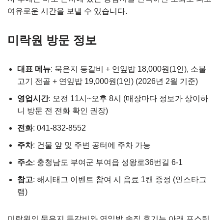
여유로운 시간을 보낼 수 있습니다.
미락원 방문 정보
대표 메뉴
: 묵은지 등갈비 + 연잎밥 18,000원(1인), 소불
고기 전골 + 연잎밥 19,000원(1인) (2026년 2월 기준)
영업시간
: 오전 11시~오후 8시 (매장마다 정보가 상이하
니 방문 전 전화 확인 권장)
전화
: 041-832-8552
주차
: 건물 앞 및 주변 공터에 주차 가능
주소
: 충청남도 부여군 부여읍 성왕로36번길 6-1
참고
: 해시태그 이벤트 참여 시 음료 1캔 증정 (인스타그
램)
미락원의 묵은지 등갈비와 연잎밥 솔직 후기는 아래 포스팅