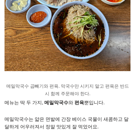
메밀막국수 곱빼기와 편육. 막국수만 시키지 말고 편육은 반드
시 함께 주문해야 한다.
메뉴는 딱 두 가지,
메밀막국수
와
편육
뿐입니다.
메밀막국수는 얇은 면발에 간장 베이스 국물이 새콤하고 달
달하게 어우러져서 정말 맛있게 잘 먹었어요.