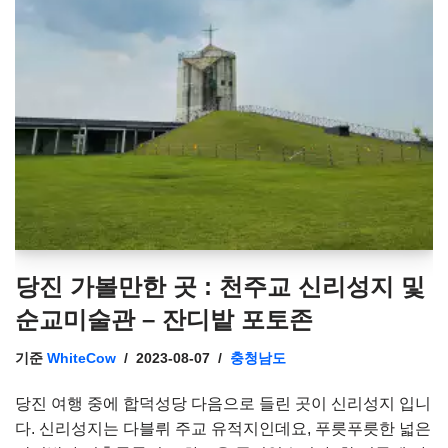
당진 가볼만한 곳 : 천주교 신리성지 및
순교미술관 – 잔디밭 포토존
기준
WhiteCow
2023-08-07
충청남도
당진 여행 중에 합덕성당 다음으로 들린 곳이 신리성지 입니
다. 신리성지는 다블뤼 주교 유적지인데요, 푸릇푸릇한 넓은