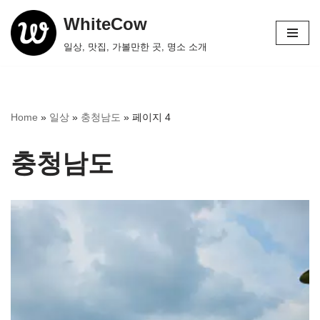
WhiteCow
콘
일상, 맛집, 가볼만한 곳, 명소 소개
텐
츠
로
건
Home
»
일상
»
충청남도
»
페이지 4
너
뛰
충청남도
기