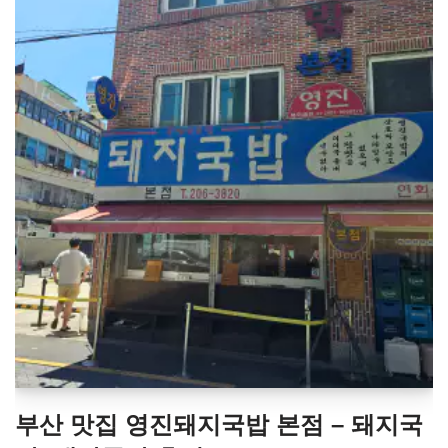
부산 맛집 영진돼지국밥 본점 – 돼지국