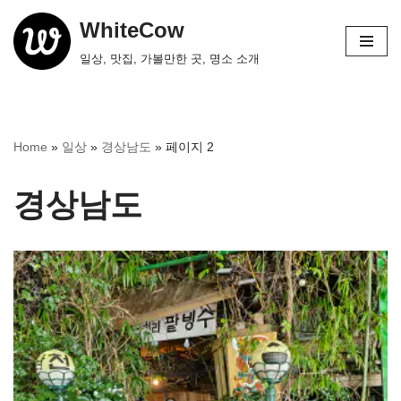
WhiteCow
콘
일상, 맛집, 가볼만한 곳, 명소 소개
텐
츠
로
건
Home
»
일상
»
경상남도
»
페이지 2
너
뛰
경상남도
기