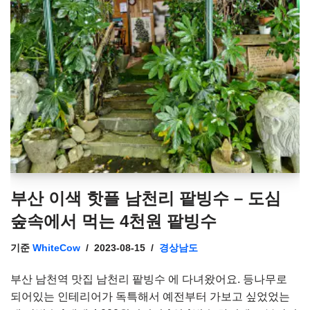
부산 이색 핫플 남천리 팥빙수 – 도심
숲속에서 먹는 4천원 팥빙수
기준
WhiteCow
2023-08-15
경상남도
부산 남천역 맛집 남천리 팥빙수 에 다녀왔어요. 등나무로
되어있는 인테리어가 독특해서 예전부터 가보고 싶었었는