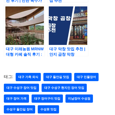
친 후기 | 진한 육수가
집 추천
일품인 베트남 쌀국수
맛집
대구 미래농원 MRNW
대구 막창 맛집 추천 |
대형 카페 솔직 후기 :
안지 곱창 막창
주차, 메뉴, 포토존 핫
플
태그:
대구 가족 외식
대구 들안길 맛집
대구 민물장어
대구 수성구 장어 맛집
대구 수성구 현지인 장어 맛집
대구 장어 가격
대구 장어구이 맛집
미남장어 수성점
수성구 들안길 장어
수성못 맛집