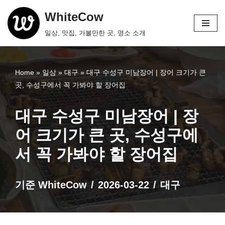
WhiteCow
콘
일상, 맛집, 가볼만한 곳, 명소 소개
텐
츠
로
Home
»
일상
»
대구
»
대구 수성구 미남장어 | 장어 크기가 큰
건
곳, 수성구에서 꼭 가봐야 할 장어집
너
뛰
대구 수성구 미남장어 | 장
기
어 크기가 큰 곳, 수성구에
서 꼭 가봐야 할 장어집
기준
WhiteCow
2026-03-22
대구