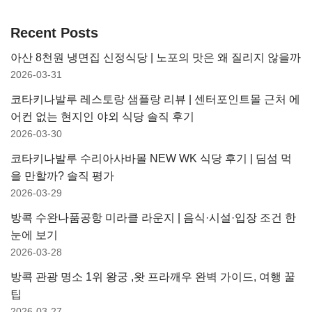
Recent Posts
아산 8천원 냉면집 신정식당 | 노포의 맛은 왜 질리지 않을까
2026-03-31
코타키나발루 레스토랑 샘플랑 리뷰 | 센터포인트몰 근처 에
어컨 없는 현지인 야외 식당 솔직 후기
2026-03-30
코타키나발루 수리아사바몰 NEW WK 식당 후기 | 딤섬 먹
을 만할까? 솔직 평가
2026-03-29
방콕 수완나품공항 미라클 라운지 | 음식·시설·입장 조건 한
눈에 보기
2026-03-28
방콕 관광 명소 1위 왕궁 ,왓 프라깨우 완벽 가이드, 여행 꿀
팁
2026-03-27