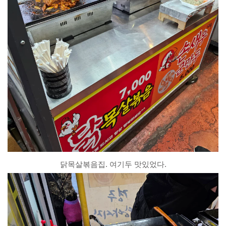
닭목살볶음집. 여기두 맛있었다.