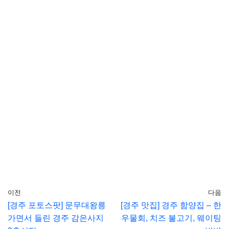
이전
다음
[경주 포토스팟] 문무대왕릉
[경주 맛집] 경주 함양집 – 한
가면서 들린 경주 감은사지
우물회, 치즈 불고기, 웨이팅