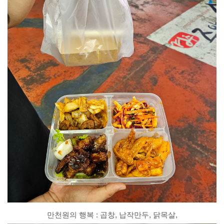
만천원의 행복 : 곱창, 납작만두, 닭목살,