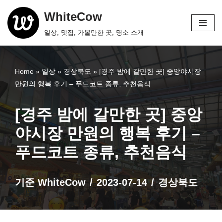
WhiteCow
콘
일상, 맛집, 가볼만한 곳, 명소 소개
텐
츠
로
Home
»
일상
»
경상북도
»
[경주 밤에 갈만한 곳] 중앙야시장
건
만원의 행복 후기 – 푸드코트 종류, 추천음식
너
뛰
[경주 밤에 갈만한 곳] 중앙
기
야시장 만원의 행복 후기 –
푸드코트 종류, 추천음식
기준
WhiteCow
2023-07-14
경상북도