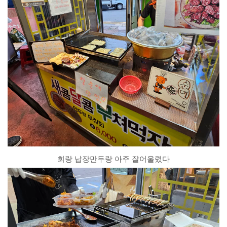
회랑 납장만두랑 아주 잘어울렸다