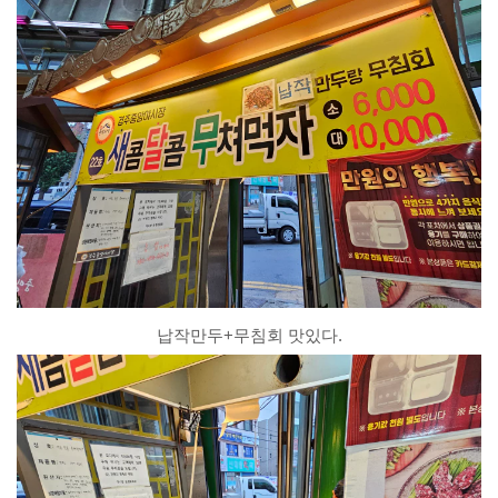
납작만두+무침회 맛있다.