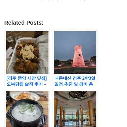
Related Posts:
[경주 중앙 시장 맛집]
내돈내산 경주 2박3일
오복닭집 솔직 후기 –
일정 추천 및 경비 총
가격, 메뉴, 영업시간
정리