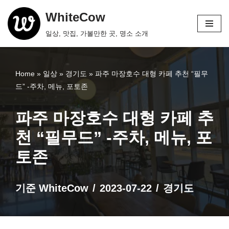
WhiteCow
콘
일상, 맛집, 가볼만한 곳, 명소 소개
텐
츠
로
Home
»
일상
»
경기도
»
파주 마장호수 대형 카페 추천 “필무
건
드” -주차, 메뉴, 포토존
너
뛰
파주 마장호수 대형 카페 추
기
천 “필무드” -주차, 메뉴, 포
토존
기준
WhiteCow
2023-07-22
경기도