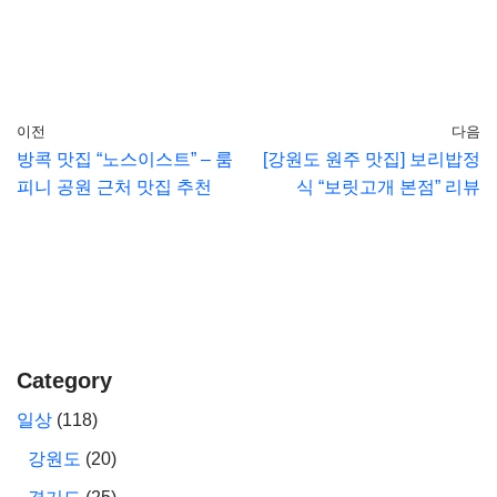
이전
다음
방콕 맛집 “노스이스트” – 룸
[강원도 원주 맛집] 보리밥정
피니 공원 근처 맛집 추천
식 “보릿고개 본점” 리뷰
Category
일상
(118)
강원도
(20)