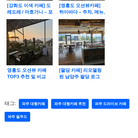
[강화도 이색 카페] 도
[영흥도 오션뷰카페]
레도레 / 마호가니 – 포
하이바다 – 주차, 메뉴,
토스팟, 영업시간, 주
애견동반, 십리포해수
차, 메뉴 정보
욕장
영흥도 오션뷰 카페
[팔당 카페] 리모델링
TOP3 추천 및 비교
된 남양주 팔당 로그
카페 솔직 후기
태그:
파주 대형카페
파주 대형카페 추천
파주 드라이브 카페
파주 필무드