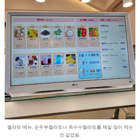
젤라또 메뉴. 순두부젤라또나 옥수수젤라또를 제일 많이 먹는
것 같았음.