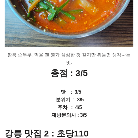
짬뽕 순두부. 먹을 땐 뭔가 심심한 것 같지만 뒤돌면 생각나는
맛.
총점 : 3
/5
맛 : 3/5
분위기 : 3/5
주차 : 4/5
재방문의사 : 3/5
강릉 맛집 2 : 초당110