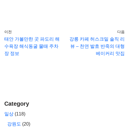
이전
다음
태안 가볼만한 곳 파도리 해
강릉 카페 허스크밀 솔직 리
수욕장 해식동굴 물때 주차
뷰 – 천연 발효 반죽의 대형
장 정보
베이커리 맛집
Category
일상
(118)
강원도
(20)