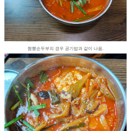
짬뽕순두부의 경우 공기밥과 같이 나옴.