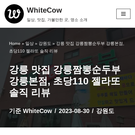
WhiteCow
콘
일상, 맛집, 가볼만한 곳, 명소 소개
텐
츠
로
Home
»
일상
»
강원도
»
강릉 맛집 강릉짬뽕순두부 강릉본점,
건
초당110 젤라또 솔직 리뷰
너
뛰
강릉 맛집 강릉짬뽕순두부
기
강릉본점, 초당110 젤라또
솔직 리뷰
기준
WhiteCow
2023-08-30
강원도