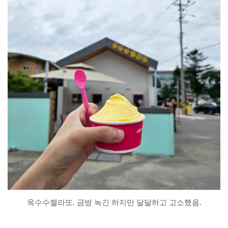
옥수수젤라또. 금방 녹긴 하지만 달달하고 고소했음.