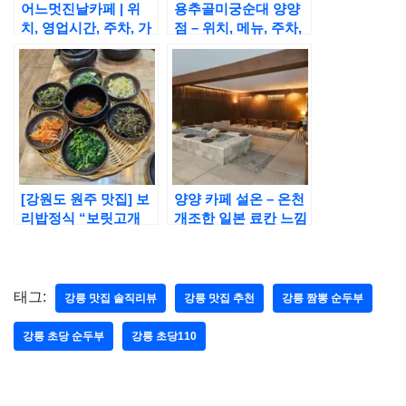
어느멋진날카페 | 위
용추골미궁순대 양양
치, 영업시간, 주차, 가
점 – 위치, 메뉴, 주차,
격 정보 솔직후기
가격 정보 | 인생 순댓
국 맛집
[강원도 원주 맛집] 보
양양 카페 설온 – 온천
리밥정식 “보릿고개
개조한 일본 료칸 느낌
본점” 리뷰
의 분위기 좋은 카페
태그:
강릉 맛집 솔직리뷰
강릉 맛집 추천
강릉 짬뽕 순두부
강릉 초당 순두부
강릉 초당110