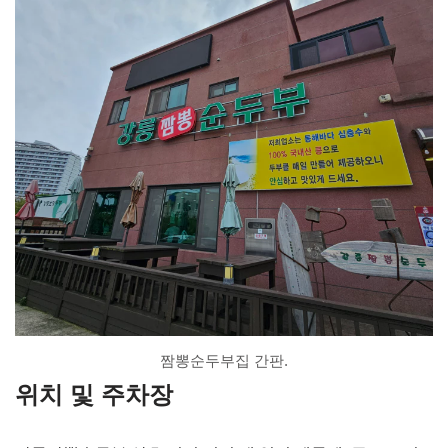
짬뽕순두부집 간판.
위치 및 주차장