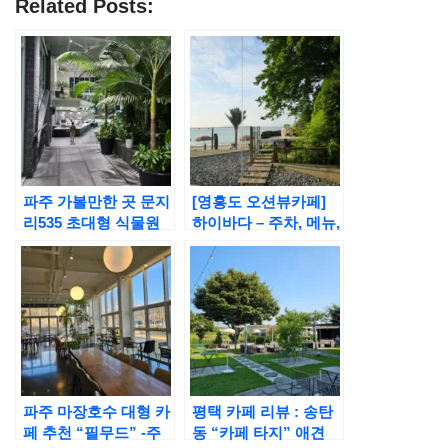
Related Posts:
파주 가볼만한 곳 문지
[영흥도 오션뷰카페]
리535 초대형 식물원
하이바다 – 주차, 메뉴,
카페 추천
애견동반, 십리포해수
욕장
파주 마장호수 대형 카
평택 카페 리뷰 : 송탄
페 추천 “필무드” -주
동 “카페 타지” 애견