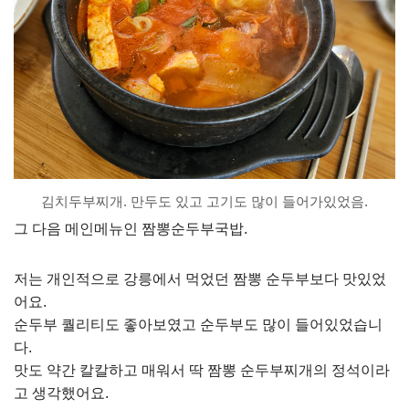
김치두부찌개. 만두도 있고 고기도 많이 들어가있었음.
그 다음 메인메뉴인 짬뽕순두부국밥.
저는 개인적으로 강릉에서 먹었던 짬뽕 순두부보다 맛있었
어요.
순두부 퀄리티도 좋아보였고 순두부도 많이 들어있었습니
다.
맛도 약간 칼칼하고 매워서 딱 짬뽕 순두부찌개의 정석이라
고 생각했어요.