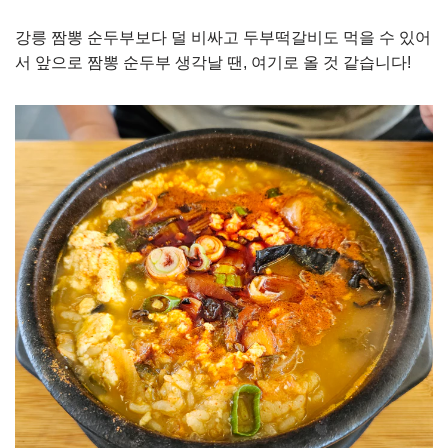
강릉 짬뽕 순두부보다 덜 비싸고 두부떡갈비도 먹을 수 있어
서 앞으로 짬뽕 순두부 생각날 땐, 여기로 올 것 같습니다!