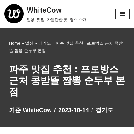
WhiteCow
콘
일상, 맛집, 가볼만한 곳, 명소 소개
텐
츠
로
Home
»
일상
»
경기도
»
파주 맛집 추천 : 프로방스 근처 콩받
건
뜰 짬뽕 순두부 본점
너
뛰
파주 맛집 추천 : 프로방스
기
근처 콩받뜰 짬뽕 순두부 본
점
기준
WhiteCow
2023-10-14
경기도