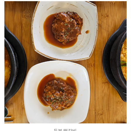
두부 떡갈비.