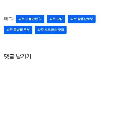
차, 메뉴, 포토존
동반 가능, 꿀케이크
맛집
태그:
파주 가볼만한 곳
파주 맛집
파주 짬뽕순두부
파주 콩받뜰 두부
파주 프로방스 맛집
댓글 남기기