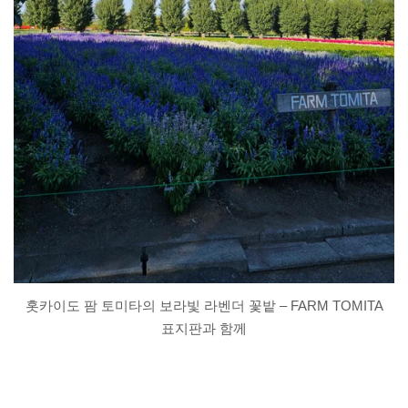
홋카이도 팜 토미타의 보라빛 라벤더 꽃밭 – FARM TOMITA
표지판과 함께