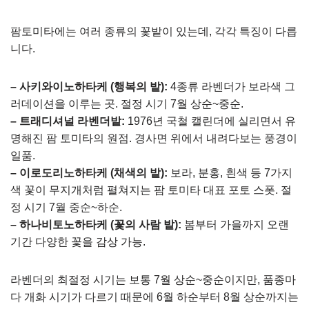
팜토미타에는 여러 종류의 꽃밭이 있는데, 각각 특징이 다릅
니다.
– 사키와이노하타케 (행복의 밭):
4종류 라벤더가 보라색 그
러데이션을 이루는 곳. 절정 시기 7월 상순~중순.
– 트래디셔널 라벤더밭:
1976년 국철 캘린더에 실리면서 유
명해진 팜 토미타의 원점. 경사면 위에서 내려다보는 풍경이
일품.
– 이로도리노하타케 (채색의 밭):
보라, 분홍, 흰색 등 7가지
색 꽃이 무지개처럼 펼쳐지는 팜 토미타 대표 포토 스폿. 절
정 시기 7월 중순~하순.
– 하나비토노하타케 (꽃의 사람 밭):
봄부터 가을까지 오랜
기간 다양한 꽃을 감상 가능.
라벤더의 최절정 시기는 보통 7월 상순~중순이지만, 품종마
다 개화 시기가 다르기 때문에 6월 하순부터 8월 상순까지는