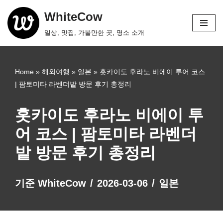
WhiteCow
콘
일상, 맛집, 가볼만한 곳, 명소 소개
텐
츠
로
Home
»
해외여행
»
일본
»
홋카이도 후라노 비에이 투어 코스
건
| 팜토미타 라벤더밭 방문 후기 총정리
너
뛰
홋카이도 후라노 비에이 투
기
어 코스 | 팜토미타 라벤더
밭 방문 후기 총정리
기준
WhiteCow
2026-03-06
일본