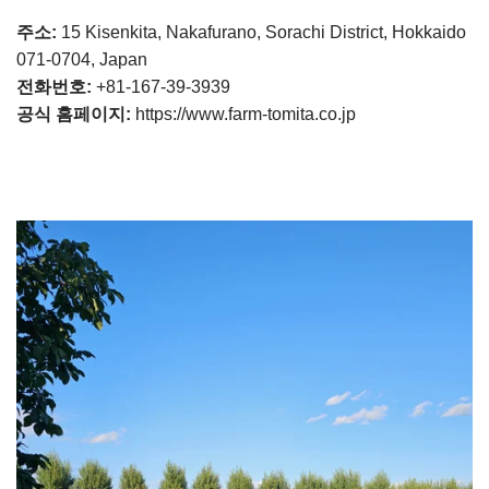
주소:
15 Kisenkita, Nakafurano, Sorachi District, Hokkaido
071-0704, Japan
전화번호:
+81-167-39-3939
공식 홈페이지:
https://www.farm-tomita.co.jp