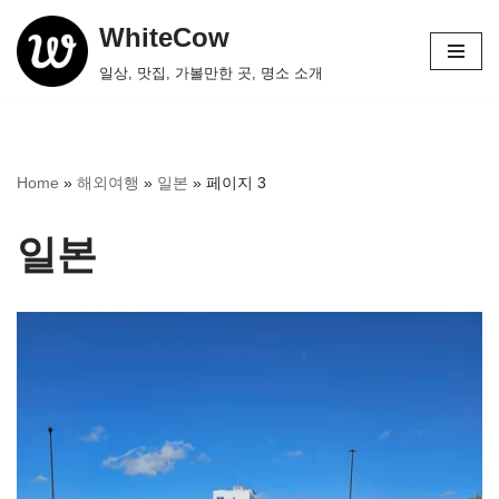
WhiteCow
콘
일상, 맛집, 가볼만한 곳, 명소 소개
텐
츠
로
건
Home
»
해외여행
»
일본
»
페이지 3
너
뛰
일본
기